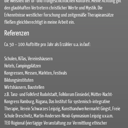
die Weisheit der ur- und frühgeschichtlichen Kulturen. Meine Achtung gilt
den glaubhaften Vertretern christlicher Werte und Mystik. Die
Erkenntnisse westlicher Forschung und zeitgemäße Therapieansätze
fließen gleichberechtigt in meine Arbeit ein.
Referenzen
Ca. 50 – 100 Auftritte pro Jahr als Erzähler u.a. in/auf:
Schulen, KiTas, Vereinshäusern
Hotels, Campingplätzen
Kongressen, Messen, Märkten, Festivals
Bildungsinstituten
Wirtshäusern, Baustellen
z.B. Tanz- und Folkfest Rudolstadt, Folklorum Einsiedel, Mütter-Nacht-
Kongress Hamburg, Rügana, Das Institut für systemisch-integrative
Therapie, Verein Schwarzes Leipzig, Kunsthandwerkermarkt Gingst, Freie
Schule Dreschvitz, Martin-Andersen-Nexö-Gymnasium Leipzig u.v.a.m.
TEO Rügional (viertägige Veranstaltung zur Vermittlung ethischer