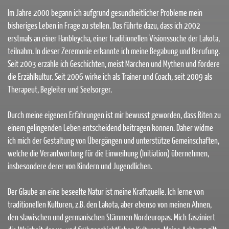
Im Jahre 2000 begann ich aufgrund gesundheitlicher Probleme mein
bisheriges Leben in Frage zu stellen. Das führte dazu, dass ich 2002
erstmals an einer Hanbleycha, einer traditionellen Visionssuche der Lakota,
teilnahm. In dieser Zeremonie erkannte ich meine Begabung und Berufung.
Seit 2003 erzähle ich Geschichten, meist Märchen und Mythen und fördere
die Erzählkultur. Seit 2006 wirke ich als Trainer und Coach, seit 2009 als
Therapeut, Begleiter und Seelsorger.
Durch meine eigenen Erfahrungen ist mir bewusst geworden, dass Riten zu
einem gelingenden Leben entscheidend beitragen können. Daher widme
ich mich der Gestaltung von Übergängen und unterstütze Gemeinschaften,
welche die Verantwortung für die Einweihung (Initiation) übernehmen,
insbesondere derer von Kindern und Jugendlichen.
Der Glaube an eine beseelte Natur ist meine Kraftquelle. Ich lerne von
traditionellen Kulturen, z.B. den Lakota, aber ebenso von meinen Ahnen,
den slawischen und germanischen Stämmen Nordeuropas. Mich fasziniert