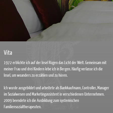
Vita
1972 erblickte ich auf der Insel Rügen das Licht der Welt. Gemeinsam mit
meiner Frau und drei Kindern lebe ich in Bergen. Häufig verlasse ich die
Insel, um woanders zu erzählen und zu hören.
Ich wurde ausgebildet und arbeitete als Bankkaufmann, Controller, Manager
im Sozialwesen und Marketingassistent in verschiedenen Unternehmen.
2009 beendete ich die Ausbildung zum systemischen
Familiensozialtherapeuten.